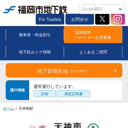
福岡市地下鉄
For Tourists
お問合せ
混雑緩和
乗車券・料金割引
パートナー企業募集
地下鉄おトク情報
よくあるご質問
地下鉄現在地
ちかまるナビ
通常運行しています。
運行情報
詳細
遅延証明書
ホーム
> 天神南駅