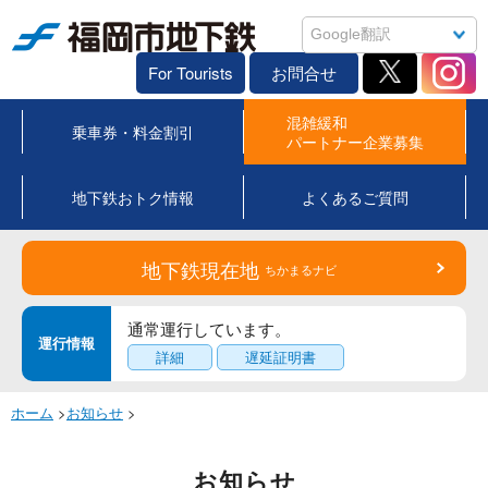
福岡市地下鉄
For Tourists
お問合せ
混雑緩和
乗車券・料金割引
パートナー企業募集
地下鉄おトク情報
よくあるご質問
地下鉄現在地
ちかまるナビ
通常運行しています。
運行情報
詳細
遅延証明書
ホーム
>
お知らせ
>
お知らせ