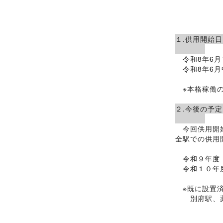
１
令和8年6月
令和8年6月
※本格稼働の
２
今回供用開始
全駅での供用
令和９年度
令和１０年度
※既に設置済
別府駅、薬