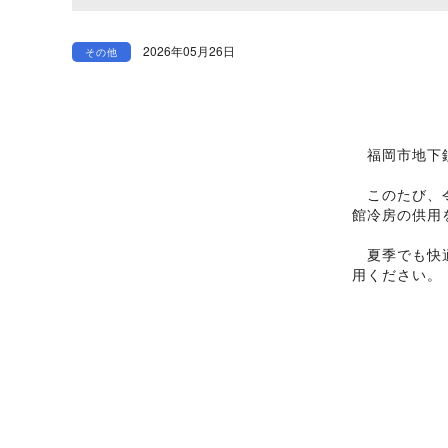
2026年05月26日
その他
福岡市地下鉄
このたび、令
館冷房の供用
夏季でも快適
用ください。