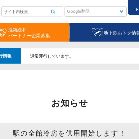
F
混雑緩和
地下鉄おトク情
パートナー企業募集
行情報
通常運行しています。
お知らせ
駅の全館冷房を供用開始します！