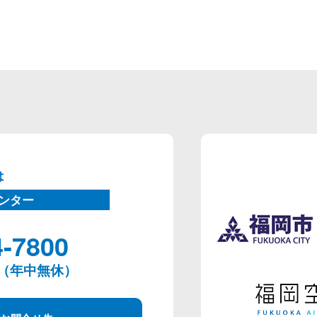
は
ンター
4-7800
00（年中無休）