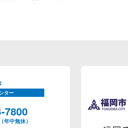
は
ンター
4-7800
00（年中無休）