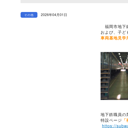
2026年04月01日
その他
福岡市地下鉄
および、
子ど
車両基地見学
地下鉄職員の
特設ページ
「
https://subw