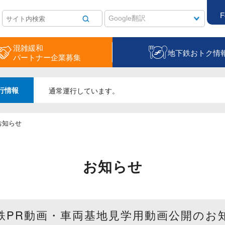
F
混雑緩和
地下鉄おトク情
パートナー企業募集
行情報
通常運行しています。
お知らせ
お知らせ
鉄PR動画・車両基地見学用動画公開のお