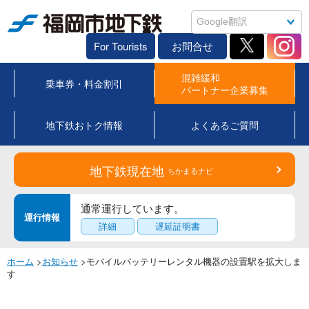
福岡市地下鉄
For Tourists
お問合せ
混雑緩和
乗車券・料金割引
パートナー企業募集
地下鉄おトク情報
よくあるご質問
地下鉄現在地
ちかまるナビ
通常運行しています。
運行情報
詳細
遅延証明書
ホーム
>
お知らせ
>モバイルバッテリーレンタル機器の設置駅を拡大しま
す