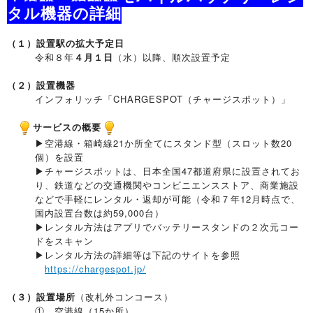
タル機器の詳細
（１）設置駅の拡大予定日
令和８年
４月１日
（水）以降、順次設置予定
（２）設置機器
インフォリッチ「CHARGESPOT（チャージスポット）」
サービスの概要
▶空港線・箱崎線21か所全てにスタンド型（スロット数20
個）を設置
▶チャージスポットは、日本全国47都道府県に設置されてお
り、鉄道などの交通機関やコンビニエンスストア、商業施設
などで手軽にレンタル・返却が可能（令和７年12月時点で、
国内設置台数は約59,000台）
▶レンタル方法はアプリでバッテリースタンドの２次元コー
ドをスキャン
▶レンタル方法の詳細等は下記のサイトを参照
https://chargespot.jp/
（３）設置場所
（改札外コンコース）
① 空港線（15か所）