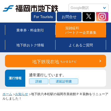
福岡市地下鉄
For Tourists
お問合せ
混雑緩和
乗車券・料金割引
パートナー企業募集
地下鉄おトク情報
よくあるご質問
地下鉄現在地
ちかまるナビ
通常運行しています。
運行情報
詳細
遅延証明書
ホーム
>
お知らせ
>地下鉄六本松駅の福岡市美術館ＰＲ装飾をリニューア
ルしました！