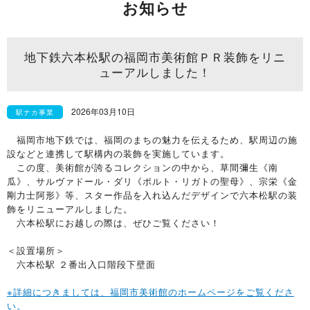
お知らせ
地下鉄六本松駅の福岡市美術館ＰＲ装飾をリニ
ューアルしました！
2026年03月10日
駅ナカ事業
福岡市地下鉄では、福岡のまちの魅力を伝えるため、駅周辺の施
設などと連携して駅構内の装飾を実施しています。
この度、美術館が誇るコレクションの中から、草間彌生《南
瓜》、サルヴァドール・ダリ《ポルト・リガトの聖母》、宗栄《金
剛力士阿形》等、スター作品を入れ込んだデザインで六本松駅の装
飾をリニューアルしました。
六本松駅にお越しの際は、ぜひご覧ください！
＜設置場所＞
六本松駅 ２番出入口階段下壁面
※詳細につきましては、福岡市美術館のホームページをご覧くださ
い。