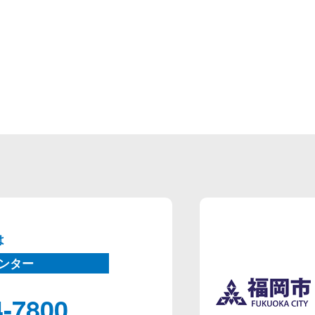
は
ンター
4-7800