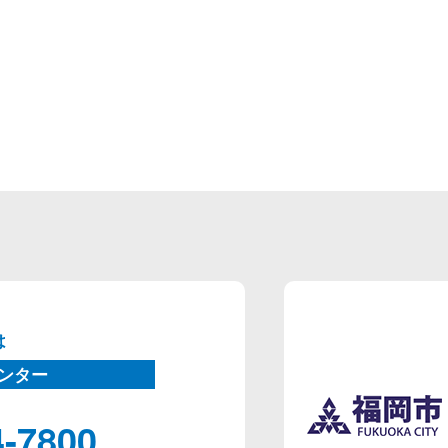
は
ンター
4-7800