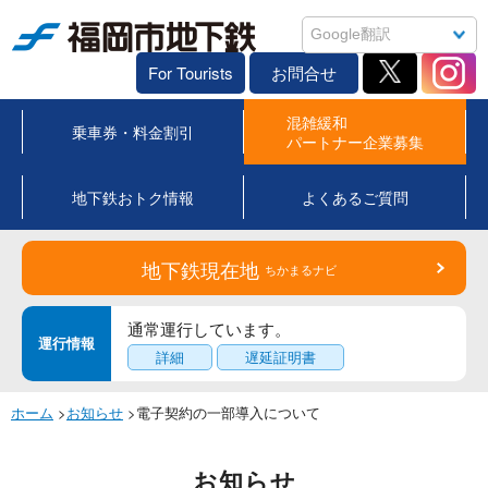
福岡市地下鉄
For Tourists
お問合せ
混雑緩和
乗車券・料金割引
パートナー企業募集
地下鉄おトク情報
よくあるご質問
地下鉄現在地
ちかまるナビ
通常運行しています。
運行情報
詳細
遅延証明書
ホーム
>
お知らせ
>電子契約の一部導入について
お知らせ