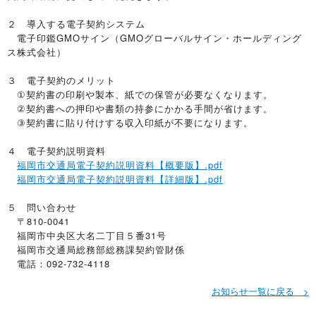
２ 導入する電子契約システム
電子印鑑GMOサイン（GMOグローバルサイン・ホールディング
ス株式会社）
３ 電子契約のメリット
①契約書の印刷や製本、紙での保管が必要なくなります。
②契約書への押印や書類の持参にかかる手間が省けます。
③契約書に貼り付けする収入印紙が不要になります。
４ 電子契約説明資料
福岡市交通局電子契約説明資料【概要版】.pdf
福岡市交通局電子契約説明資料【詳細版】.pdf
５ 問い合わせ
〒810-0041
福岡市中央区大名二丁目５番31号
福岡市交通局総務部総務課契約管財係
電話：092-732-4118
お知らせ一覧に戻る >