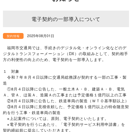
電子契約の一部導入について
2025年08月01日
契約情報
福岡市交通局では、手続きのデジタル化・オンライン化などのデ
ジタルトランスフォーメーション（DX）の取組みとして、契約相手
方の利便性の向上のため、電子契約を一部導入します。
１ 対象
令和７年８月４日以降に交通局総務課が契約する一部の工事・製
造
①8月４日以降に公告した、一般土木Ａ・Ｂ、建築Ａ・Ｂ、電気
Ａ、管Ａ、ほ装Ａ、造園Ａの工事または予定価格１億円以上の工事
②8月４日以降に公告した、鉄道車両の製造（ＷＴＯ基準額以上）
③8月４日以降に見積依頼した、予定価格１億円以上の特命随意契
約を行う工事・鉄道車両の製造
※上記案件については、原則、電子契約といたします。
※電子契約を行うにあたり、「電子契約サービス利用申請書」を
契約締結前に提出していただきます。