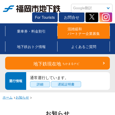
福岡市地下鉄
For Tourists
お問合せ
混雑緩和
乗車券・料金割引
パートナー企業募集
地下鉄おトク情報
よくあるご質問
地下鉄現在地
ちかまるナビ
通常運行しています。
運行情報
詳細
遅延証明書
ホーム
>
お知らせ
>
お知らせ