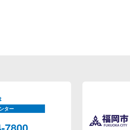
は
ンター
4-7800