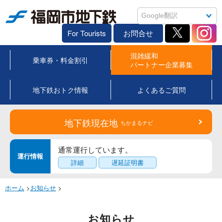
福岡市地下鉄
For Tourists
お問合せ
混雑緩和
乗車券・料金割引
パートナー企業募集
地下鉄おトク情報
よくあるご質問
地下鉄現在地
ちかまるナビ
通常運行しています。
運行情報
詳細
遅延証明書
ホーム
>
お知らせ
>
お知らせ