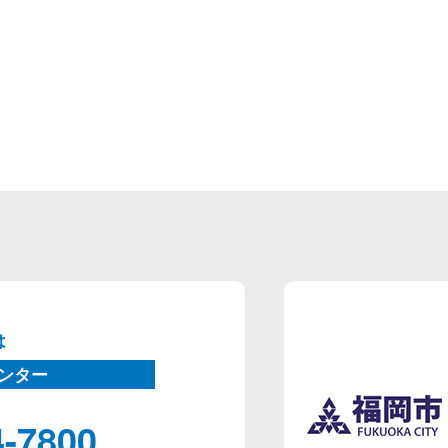
は
ンター
4-7800