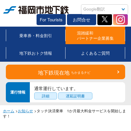
福岡市地下鉄
For Tourists
お問合せ
混雑緩和
乗車券・料金割引
パートナー企業募集
地下鉄おトク情報
よくあるご質問
地下鉄現在地
ちかまるナビ
通常運行しています。
運行情報
詳細
遅延証明書
ホーム
>
お知らせ
>タッチ決済乗車 1か月最大料金サービスを開始しま
す！