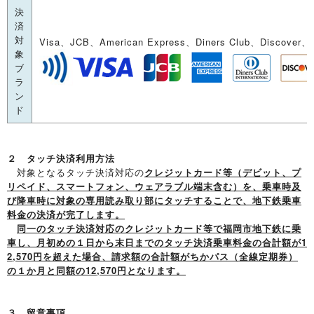
決
済
対
Visa、JCB、American Express、Diners Club、Discover
象
ブ
ラ
ン
ド
２ タッチ決済利用方法
対象となるタッチ決済対応の
クレジットカード等（デビット、プ
リペイド、スマートフォン、ウェアラブル端末含む）を、乗車時及
び降車時に対象の専用読み取り部にタッチすることで、地下鉄乗車
料金の決済が完了します。
同一のタッチ決済対応のクレジットカード等で福岡市地下鉄に乗
車し、月初めの１日から末日までのタッチ決済乗車料金の合計額が1
2,570円を超えた場合、請求額の合計額がちかパス（全線定期券）
の１か月と同額の12,570円となります。
３ 留意事項