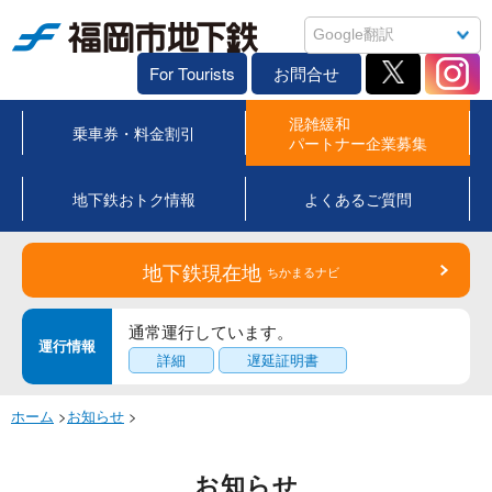
福岡市地下鉄
For Tourists
お問合せ
混雑緩和
乗車券・料金割引
パートナー企業募集
地下鉄おトク情報
よくあるご質問
地下鉄現在地
ちかまるナビ
通常運行しています。
運行情報
詳細
遅延証明書
ホーム
>
お知らせ
>
お知らせ