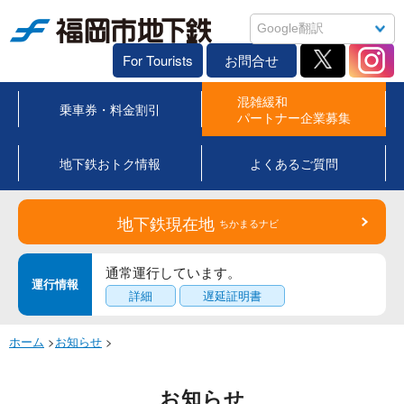
福岡市地下鉄
For Tourists
お問合せ
混雑緩和
乗車券・料金割引
パートナー企業募集
地下鉄おトク情報
よくあるご質問
地下鉄現在地
ちかまるナビ
通常運行しています。
運行情報
詳細
遅延証明書
ホーム
>
お知らせ
>
お知らせ