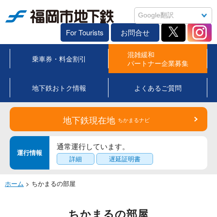
福岡市地下鉄
For Tourists
お問合せ
混雑緩和
乗車券・料金割引
パートナー企業募集
地下鉄おトク情報
よくあるご質問
地下鉄現在地
ちかまるナビ
通常運行しています。
運行情報
詳細
遅延証明書
ホーム
> ちかまるの部屋
ちかまるの部屋