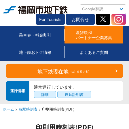
福岡市地下鉄
For Tourists
お問合せ
混雑緩和
乗車券・料金割引
パートナー企業募集
地下鉄おトク情報
よくあるご質問
地下鉄現在地
ちかまるナビ
通常運行しています。
運行情報
詳細
遅延証明書
ホーム
>
各駅時刻表
> 印刷用時刻表(PDF)
印刷用時刻表(PDF)