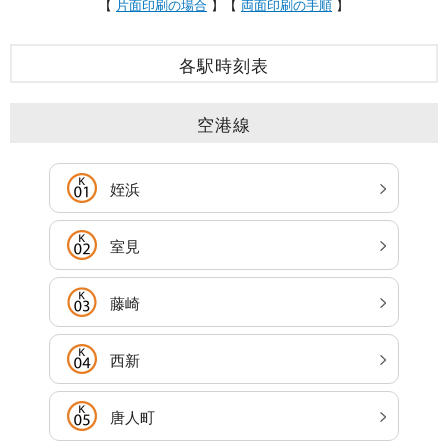
【
片面印刷の場合
】
【
両面印刷の手順
】
各駅時刻表
空港線
姪浜
室見
藤崎
西新
唐人町