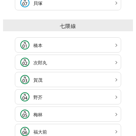
貝塚
七隈線
橋本
次郎丸
賀茂
野芥
梅林
福大前