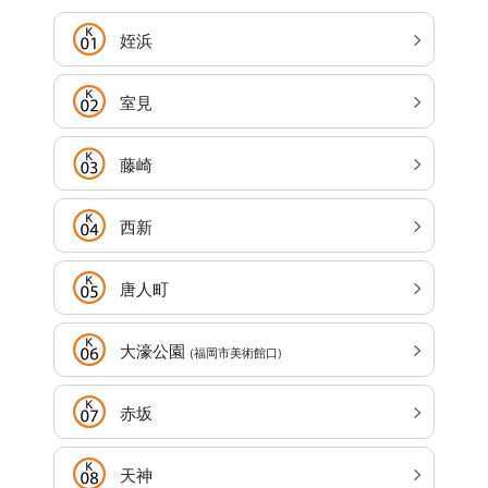
姪浜
室見
藤崎
西新
唐人町
大濠公園
(福岡市美術館口)
赤坂
天神