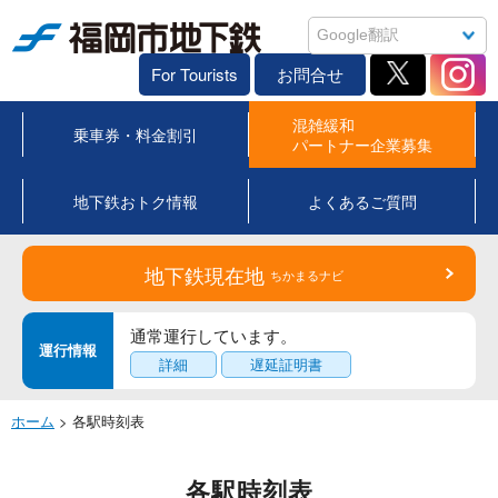
福岡市地下鉄
For Tourists
お問合せ
混雑緩和
乗車券・料金割引
パートナー企業募集
地下鉄おトク情報
よくあるご質問
地下鉄現在地
ちかまるナビ
通常運行しています。
運行情報
詳細
遅延証明書
ホーム
> 各駅時刻表
各駅時刻表