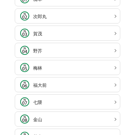
次郎丸
賀茂
野芥
梅林
福大前
七隈
金山