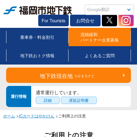
福岡市地下鉄
For Tourists
お問合せ
混雑緩和
乗車券・料金割引
パートナー企業募集
地下鉄おトク情報
よくあるご質問
地下鉄現在地
ちかまるナビ
通常運行しています。
運行情報
詳細
遅延証明書
ホーム
>
ICカードはやかけん
>ご利用上の注意
ご利用上の注意