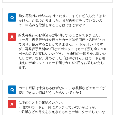
紛失再発行の申込みを行った後に、すぐに紛失した「はや
Q
かけん」が見つかりました。まだ再発行をしていないの
で、申込みを取消しすることはできますか？
紛失再発行のお申込みは取消しすることができません。
A
（一度、再発行登録を行ったカードは使用停止処理がされ
ており、使用することができません。） おそれいります
が、再発行手数料520円とデポジット（カード預り金）500
円を現金でお支払いいただき、 再発行の手続きをお願いい
たします。なお、見つかった「はやかけん」はカードと引
換えにデポジット（カード預り金）500円をお返しいたし
ます。
カード残額は十分あるはずなのに、改札機などでカードが
Q
使用できない時はどうしたらいいですか？
以下のことをご確認ください。
A
• 他のICカードと一緒にタッチしていないかどうか。
• 銀紙などの電波をさえぎるものと一緒にタッチしていな