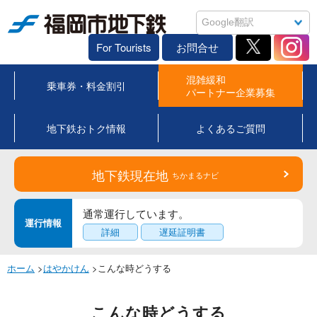
福岡市地下鉄
For Tourists
お問合せ
混雑緩和
乗車券・料金割引
パートナー企業募集
地下鉄おトク情報
よくあるご質問
地下鉄現在地
ちかまるナビ
通常運行しています。
運行情報
詳細
遅延証明書
ホーム
>
はやかけん
>こんな時どうする
こんな時どうする