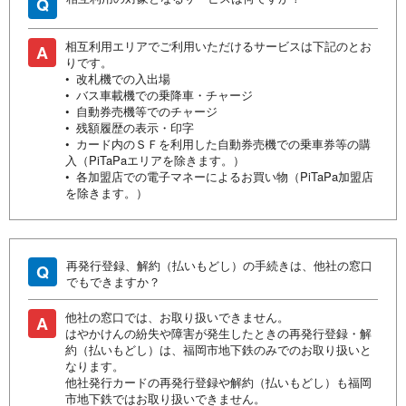
Q
相互利用エリアでご利用いただけるサービスは下記のとお
A
りです。
• 改札機での入出場
• バス車載機での乗降車・チャージ
• 自動券売機等でのチャージ
• 残額履歴の表示・印字
• カード内のＳＦを利用した自動券売機での乗車券等の購
入（PiTaPaエリアを除きます。）
• 各加盟店での電子マネーによるお買い物（PiTaPa加盟店
を除きます。）
再発行登録、解約（払いもどし）の手続きは、他社の窓口
Q
でもできますか？
他社の窓口では、お取り扱いできません。
A
はやかけんの紛失や障害が発生したときの再発行登録・解
約（払いもどし）は、福岡市地下鉄のみでのお取り扱いと
なります。
他社発行カードの再発行登録や解約（払いもどし）も福岡
市地下鉄ではお取り扱いできません。