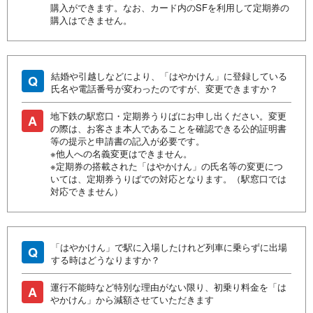
購入ができます。なお、カード内のSFを利用して定期券の
購入はできません。
結婚や引越しなどにより、「はやかけん」に登録している
Q
氏名や電話番号が変わったのですが、変更できますか？
地下鉄の駅窓口・定期券うりばにお申し出ください。変更
A
の際は、お客さま本人であることを確認できる公的証明書
等の提示と申請書の記入が必要です。
※他人への名義変更はできません。
※定期券の搭載された「はやかけん」の氏名等の変更につ
いては、定期券うりばでの対応となります。（駅窓口では
対応できません）
「はやかけん」で駅に入場したけれど列車に乗らずに出場
Q
する時はどうなりますか？
運行不能時など特別な理由がない限り、初乗り料金を「は
A
やかけん」から減額させていただきます