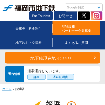
福岡市地下鉄
For Tourists
お問合せ
混雑緩和
乗車券・料金割引
パートナー企業募集
地下鉄おトク情報
よくあるご質問
地下鉄現在地
ちかまるナビ
通常運行しています。
運行情報
詳細
遅延証明書
ホーム
> 姪浜駅