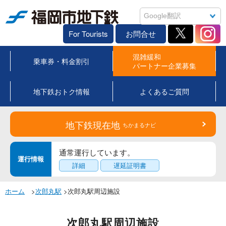
福岡市地下鉄
For Tourists
お問合せ
混雑緩和
乗車券・料金割引
パートナー企業募集
地下鉄おトク情報
よくあるご質問
地下鉄現在地
ちかまるナビ
通常運行しています。
運行情報
詳細
遅延証明書
ホーム
>
次郎丸駅
>次郎丸駅周辺施設
次郎丸駅周辺施設