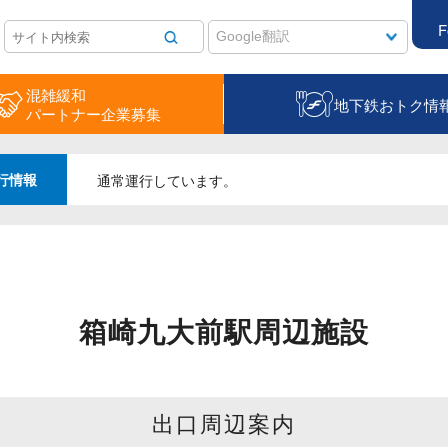
F
混雑緩和
地下鉄おトク情
パートナー企業募集
行情報
通常運行しています。
箱崎九大前駅周辺施設
出口周辺案内