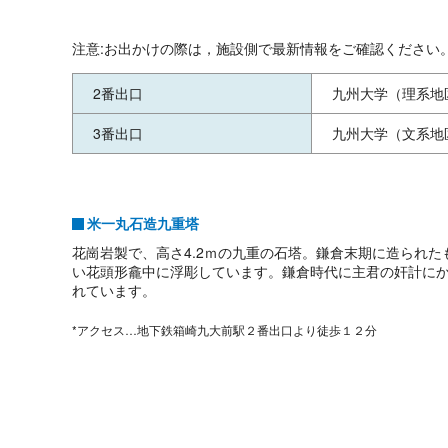
注意:お出かけの際は，施設側で最新情報をご確認ください
2番出口
九州大学（理系地
3番出口
九州大学（文系地
米一丸石造九重塔
花崗岩製で、高さ4.2ｍの九重の石塔。鎌倉末期に造られた
い花頭形龕中に浮彫しています。鎌倉時代に主君の奸計にか
れています。
*アクセス…地下鉄箱崎九大前駅２番出口より徒歩１２分