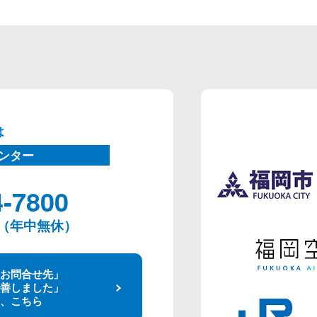
は
ンター
4-7800
00（年中無休）
お問合せ先」
善しました」
、こちら