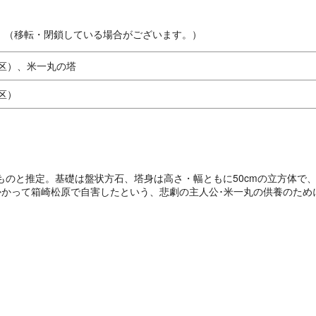
。（移転・閉鎖している場合がございます。）
区）、米一丸の塔
区）
ものと推定。基礎は盤状方石、塔身は高さ・幅ともに50cmの立方体で
かって箱崎松原で自害したという、悲劇の主人公･米一丸の供養のため