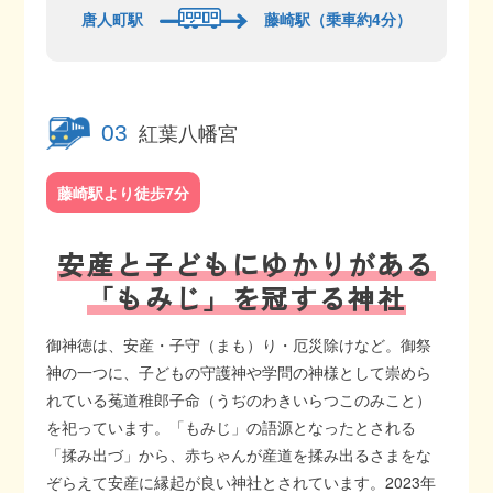
唐人町駅
藤崎駅（乗車約4分）
紅葉八幡宮
03
藤崎駅より徒歩7分
安産と子どもにゆかりがある
「もみじ」を冠する神社
御神徳は、安産・子守（まも）り・厄災除けなど。御祭
神の一つに、子どもの守護神や学問の神様として崇めら
れている菟道稚郎子命（うぢのわきいらつこのみこと）
を祀っています。「もみじ」の語源となったとされる
「揉み出づ」から、赤ちゃんが産道を揉み出るさまをな
ぞらえて安産に縁起が良い神社とされています。2023年