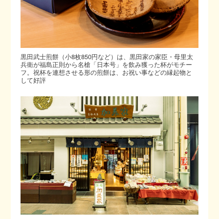
黒田武士煎餅（小8枚850円など）は、黒田家の家臣・母里太
兵衛が福島正則から名槍「日本号」を飲み獲った杯がモチー
フ。祝杯を連想させる形の煎餅は、お祝い事などの縁起物と
して好評