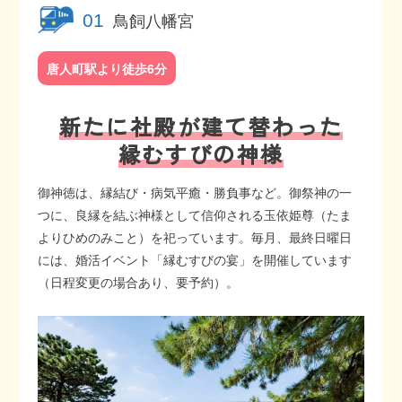
鳥飼八幡宮
01
唐人町駅より徒歩6分
新たに社殿が建て替わった
縁むすびの神様
御神徳は、縁結び・病気平癒・勝負事など。御祭神の一
つに、良縁を結ぶ神様として信仰される玉依姫尊（たま
よりひめのみこと）を祀っています。毎月、最終日曜日
には、婚活イベント「縁むすびの宴」を開催しています
（日程変更の場合あり、要予約）。