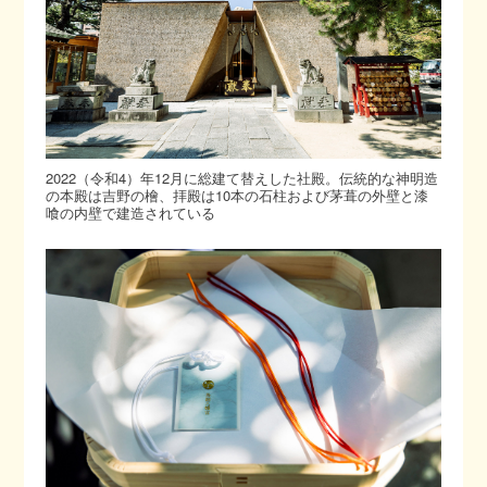
2022（令和4）年12月に総建て替えした社殿。伝統的な神明造
の本殿は吉野の檜、拝殿は10本の石柱および茅葺の外壁と漆
喰の内壁で建造されている