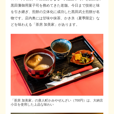
黒田藩御用菓子司を務めてきた老舗。今日まで技術と味
を引き継ぎ、煎餅の立体化に成功した黒田武士煎餅が名
物です。店内奥には甘味や抹茶、かき氷（夏季限定）な
どを味わえる「茶房 加美家」があります。
「茶房 加美家」の唐人町かみやぜんざい（700円）は、大納言
小豆を使用した上品な味わい