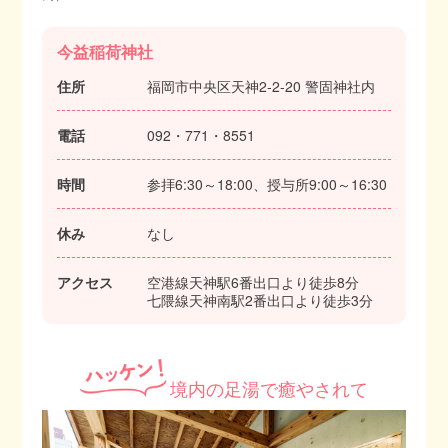
今益稲荷神社
住所
福岡市中央区天神2-2-20 警固神社内
電話
092・771・8551
時間
参拝6:30～18:00、授与所9:00～16:30
休み
なし
アクセス
空港線天神駅6番出口より徒歩8分
七隈線天神南駅2番出口より徒歩3分
境内の足湯で癒やされて