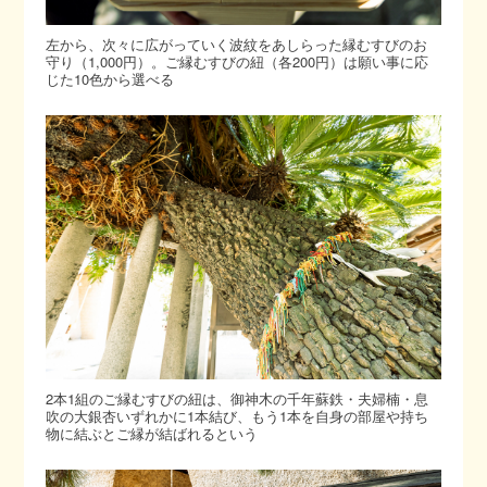
左から、次々に広がっていく波紋をあしらった縁むすびのお
守り（1,000円）。ご縁むすびの紐（各200円）は願い事に応
じた10色から選べる
2本1組のご縁むすびの紐は、御神木の千年蘇鉄・夫婦楠・息
吹の大銀杏いずれかに1本結び、もう1本を自身の部屋や持ち
物に結ぶとご縁が結ばれるという