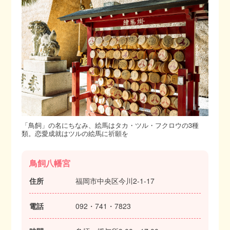
「鳥飼」の名にちなみ、絵馬はタカ・ツル・フクロウの3種
類。恋愛成就はツルの絵馬に祈願を
鳥飼八幡宮
住所
福岡市中央区今川2-1-17
電話
092・741・7823