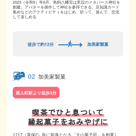
2023（令和5）年6月、鳥飼八幡宮は常設のメタバース神社を
創建。アバターを操作して神社を参拝できる。豆知識カード
集めなどのアクティビティをはじめ、祈って、遊んで、交流
して楽しめる
徒歩で約12分
加美家製菓
加美家製菓
02
唐人町駅より徒歩3分
喫茶でひと息ついて
縁起菓子をおみやげに
1717（享保2）年に前身となる「大山菓子司」を創業し、