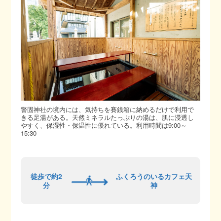
警固神社の境内には、気持ちを賽銭箱に納めるだけで利用で
きる足湯がある。天然ミネラルたっぷりの湯は、肌に浸透し
やすく、保湿性・保温性に優れている。利用時間は9:00～
15:30
徒歩で約2
ふくろうのいるカフェ天
分
神