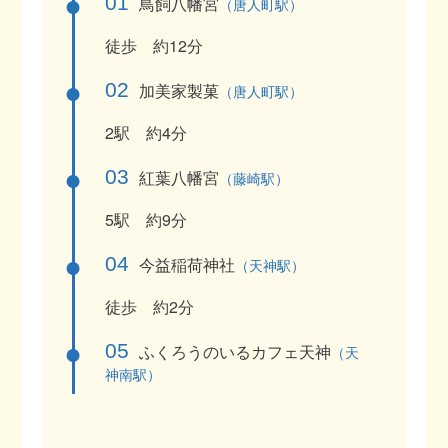
01
鳥飼八幡宮
（唐人町駅）
徒歩 約12分
02
加美家製菓
（唐人町駅）
2駅 約4分
03
紅葉八幡宮
（藤崎駅）
5駅 約9分
04
今益稲荷神社
（天神駅）
徒歩 約2分
05
ふくろうのいるカフェ天神
（天
神南駅）