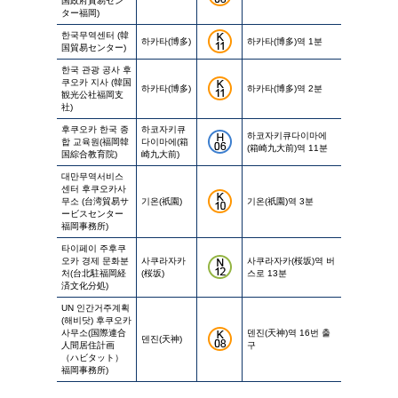
国政府貿易セン
ター福岡)
한국무역센터 (韓
하카타(博多)
하카타(博多)역 1분
国貿易センター)
한국 관광 공사 후
쿠오카 지사 (韓国
하카타(博多)
하카타(博多)역 2분
観光公社福岡支
社)
후쿠오카 한국 종
하코자키큐
하코자키큐다이마에
합 교육원(福岡韓
다이마에(箱
(箱崎九大前)역 11분
国綜合教育院)
崎九大前)
대만무역서비스
센터 후쿠오카사
무소 (台湾貿易サ
기온(祇園)
기온(祇園)역 3분
ービスセンター
福岡事務所)
타이페이 주후쿠
오카 경제 문화분
사쿠라자카
사쿠라자카(桜坂)역 버
처(台北駐福岡経
(桜坂)
스로 13분
済文化分処)
UN 인간거주계획
(해비닷) 후쿠오카
사무소(国際連合
덴진(天神)역 16번 출
덴진(天神)
人間居住計画
구
（ハビタット）
福岡事務所)