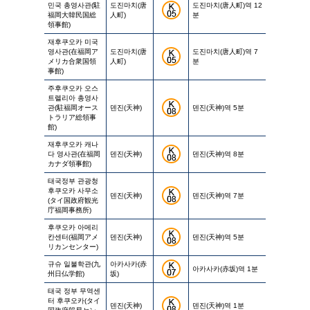
민국 총영사관(駐
도진마치(唐
도진마치(唐人町)역 12
福岡大韓民国総
人町)
분
領事館)
재후쿠오카 미국
영사관(在福岡ア
도진마치(唐
도진마치(唐人町)역 7
メリカ合衆国領
人町)
분
事館)
주후쿠오카 오스
트렐리아 총영사
관(駐福岡オース
덴진(天神)
덴진(天神)역 5분
トラリア総領事
館)
재후쿠오카 캐나
다 영사관(在福岡
덴진(天神)
덴진(天神)역 8분
カナダ領事館)
태국정부 관광청
후쿠오카 사무소
덴진(天神)
덴진(天神)역 7분
(タイ国政府観光
庁福岡事務所)
후쿠오카 아메리
칸센터(福岡アメ
덴진(天神)
덴진(天神)역 5분
リカンセンター)
규슈 일불학관(九
아카사카(赤
아카사카(赤坂)역 1분
州日仏学館)
坂)
태국 정부 무역센
터 후쿠오카(タイ
덴진(天神)
덴진(天神)역 1분