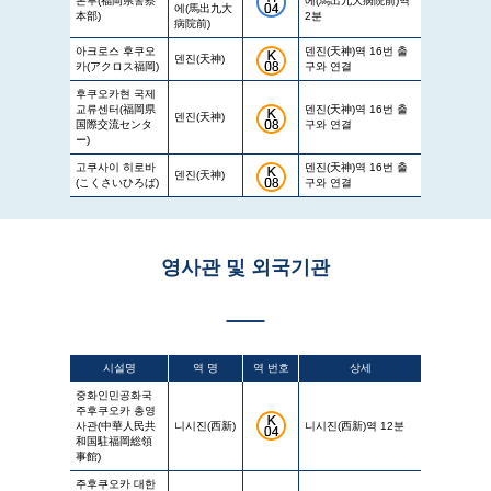
본부(福岡県警察
에(馬出九大病院前)역
에(馬出九大
本部)
2분
病院前)
아크로스 후쿠오
덴진(天神)역 16번 출
덴진(天神)
카(アクロス福岡)
구와 연결
후쿠오카현 국제
교류센터(福岡県
덴진(天神)역 16번 출
덴진(天神)
国際交流センタ
구와 연결
ー)
고쿠사이 히로바
덴진(天神)역 16번 출
덴진(天神)
(こくさいひろば)
구와 연결
영사관 및 외국기관
시설명
역 명
역 번호
상세
중화인민공화국
주후쿠오카 총영
사관(中華人民共
니시진(西新)
니시진(西新)역 12분
和国駐福岡総領
事館)
주후쿠오카 대한