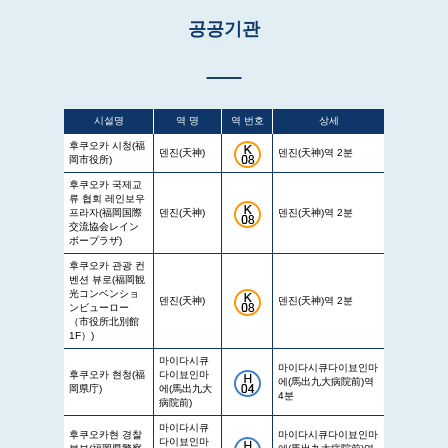
공공기관
시설명
역 명
역 번호
상세
후쿠오카 시청(福
덴진(天神)
덴진(天神)역 2분
岡市役所)
후쿠오카 국제교
류 협회 레인보우
프라자(福岡国際
덴진(天神)
덴진(天神)역 2분
交流協会レイン
ボープラザ)
후쿠오카 관광 컨
벤션 뷰로(福岡観
光コンベンショ
덴진(天神)
덴진(天神)역 2분
ンビューロー
（市役所北別館
1F）)
마이다시큐
마이다시큐다이뵤인마
후쿠오카 현청(福
다이뵤인마
에(馬出九大病院前)역
岡県庁)
에(馬出九大
4분
病院前)
마이다시큐
후쿠오카현 경찰
마이다시큐다이뵤인마
다이뵤인마